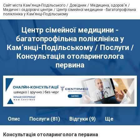
Сайт міста Кам'янця-Подільського
Довідник
Медицина, здоров'я
Медичні і оздоровчі центри
Центр сімейної медицини - багатопрофільна
поліклініка у Кам’янці-Подільському
Центр сімейної медицини -
багатопрофільна поліклініка у
Кам’янці-Подільському / Послуги /
Консультація отоларинголога
первина
Опис
Послуги (81)
Відгуки (9)
Ще
Консультація отоларинголога первина