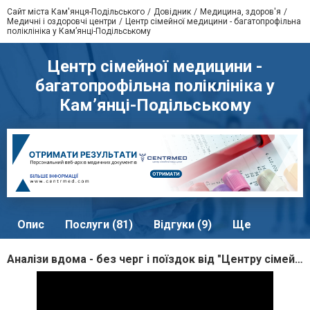
Сайт міста Кам'янця-Подільського
Довідник
Медицина, здоров'я
Медичні і оздоровчі центри
Центр сімейної медицини - багатопрофільна
поліклініка у Кам’янці-Подільському
Центр сімейної медицини -
багатопрофільна поліклініка у
Кам’янці-Подільському
Опис
Послуги (81)
Відгуки (9)
Ще
Аналізи вдома - без черг і поїздок від "Центру сімейної медицини"