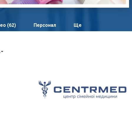
ео (62)
Персонал
Ще
и