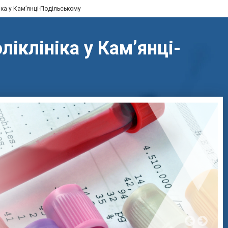
іка у Кам’янці-Подільському
іклініка у Кам’янці-