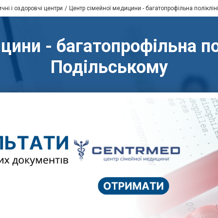
чні і оздоровчі центри
Центр сімейної медицини - багатопрофільна поліклін
цини - багатопрофільна пол
Подільському