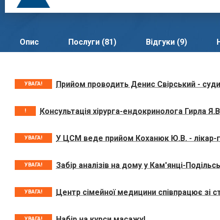
Опис
Послуги (81)
Відгуки (9)
Прийом проводить Денис Свірський - суди
УВАГА!
Консультація хірурга-ендокринолога Гирла Я.В
!
У ЦСМ веде прийом Коханюк Ю.В. - лікар-
УВАГА!
Забір аналізів на дому у Кам'янці-Подільс
УВАГА!
Центр сімейної медицини співпрацює зі 
УВАГА!
Набір на курси масажу!
УВАГА!