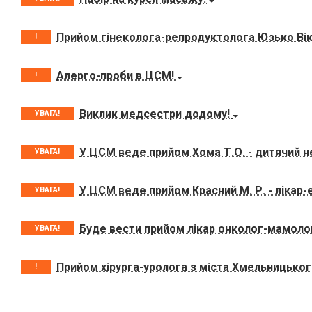
Прийом гінеколога-репродуктолога Юзько Ві
!
Алерго-проби в ЦСМ!
!
Виклик медсестри додому!
УВАГА!
У ЦСМ веде прийом Хома Т.О. - дитячий н
УВАГА!
У ЦСМ веде прийом Красний М. Р. - лікар
УВАГА!
Буде вести прийом лікар онколог-мамолог
УВАГА!
Прийом хірурга-уролога з міста Хмельницько
!