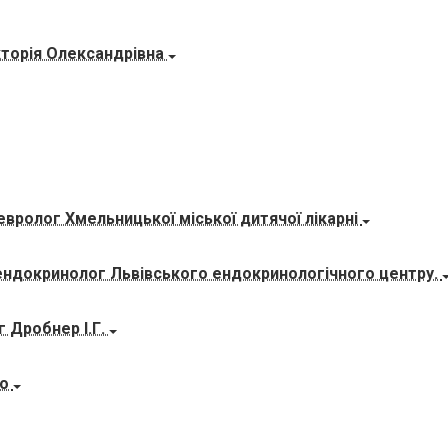
кторія Олександрівна
евролог Хмельницької міської дитячої лікарні
-ендокринолог Львівського ендокринологічного центру.
 Дробнер І.Г.
го