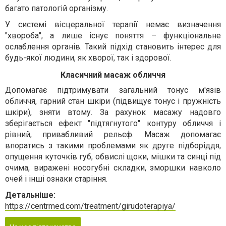
багато патологій організму.
У системі вісцеральної терапії немає визначення
"хвороба", а лише існує поняття – функціональне
ослаблення органів. Такий підхід становить інтерес для
будь-якої людини, як хворої, так і здорової.
Класичний масаж обличчя
Допомагає підтримувати загальний тонус м'язів
обличчя, гарний стан шкіри (підвищує тонус і пружність
шкіри), зняти втому. За рахунок масажу надовго
зберігається ефект "підтягнутого" контуру обличчя і
рівний, привабливий рельєф. Масаж допомагає
впоратись з такими проблемами як друге підборіддя,
опущення куточків губ, обвислі щоки, мішки та синці під
очима, виражені носогубні складки, зморшки навколо
очей і інші ознаки старіння.
Детальніше:
https://centrmed.com/treatment/girudoterapiya/