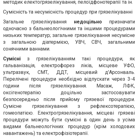
методик електогрязелікування, пелоїдфонотерапії та ін.
Сумісність та несумісність процедур при грязелікуванні
Загальне грязелікування
недоцільно
призначати
одночасно з бальнеологічними та іншими процедурами
низьких температур; загальне грязелікування несумісне
з загальною діатермією, УВЧ, СВЧ, загальними
сонячними ваннами.
Сумісні
з грязелікуванням такі процедури, як
гальванізація, електрофорез ліків, місцеве УФО,
ультразвук, СМТ, ДДТ, місцевий д'Арсонваль.
Перелічені процедури необхідно відпускати через 3-4
години після грязелікування. Масаж, ЛФК,
оксігенотерапію доцільно застосовувати
безпосередньо після прийому грязевої процедури.
Сумісне грязелікування з рефлексотерапією,
гомеопатією. Електрогрязелікування, місцеві грязеві
процедури можуть бути сумісні в один день з усіма
видами бальнеологічних процедур (крім холодових
навантажень) та електрофізіотерапії.