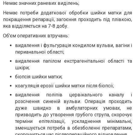
Немає значних раневих виділень;
Немає потреби додаткової обробки шийки матки для
покращення репарації, загоєння проходить під плівкою,
яка відділяється на 7-8 добу.
Об'єм оперативних втручань:
видалення і фульгурація кондилом вульви, вагіни і
перианальної області;
видалення папілом екстрагенітальної області та
шкіри;
біопсія шийки матки;
коагуляція ерозії шийки матки після біопсії;
видалення поліпів цервікального каналу і
розсічення синеній вульви. Операція проходить
дуже швидко в амбулаторних умовах, не
призводить до утворення грубого струпа, скорочує
терміни епітелізації, ускладнення мінімальні,
зменшується потреба в обезболенні препаратами,
скорочується час післяопераційного відновлення.