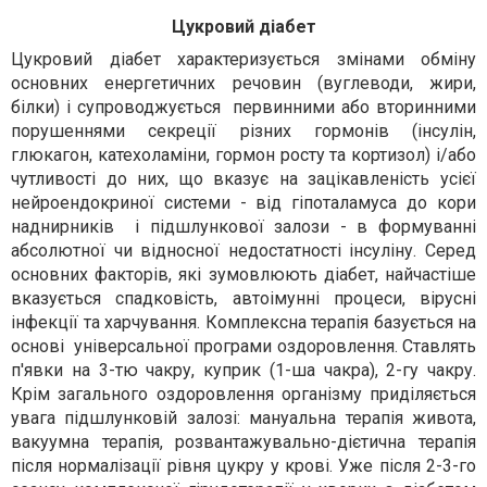
Цукровий діабет
Цукровий діабет характеризується змінами обміну
основних енергетичних речовин (вуглеводи, жири,
білки) і супроводжується первинними або вторинними
порушеннями секреції різних гормонів (інсулін,
глюкагон, катехоламіни, гормон росту та кортизол) і/або
чутливості до них, що вказує на зацікавленість усієї
нейроендокриної системи - від гіпоталамуса до кори
наднирників і підшлункової залози - в формуванні
абсолютної чи відносної недостатності інсуліну. Серед
основних факторів, які зумовлюють діабет, найчастіше
вказується спадковість, автоімунні процеси, вірусні
інфекції та харчування. Комплексна терапія базується на
основі універсальної програми оздоровлення. Ставлять
п'явки на 3-тю чакру, куприк (1-ша чакра), 2-гу чакру.
Крім загального оздоровлення організму приділяється
увага підшлунковій залозі: мануальна терапія живота,
вакуумна терапія, розвантажувально-дієтична терапія
після нормалізації рівня цукру у крові. Уже після 2-3-го