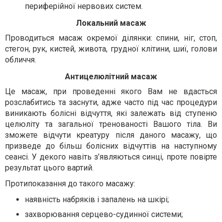
периферійної нервових систем.
Локальний масаж
Проводиться масаж окремої ділянки: спини, ніг, стоп,
стегон, рук, кистей, живота, грудної клітини, шиї, голови
обличчя.
Антицелюлітний масаж
Це масаж, при проведенні якого Вам не вдасться
розслабитись та заснути, адже часто під час процедури
виникають болісні відчуття, які залежать від ступеню
целюліту та загальної тренованості Вашого тіла. Ви
зможете відчути креатуру після даного масажу, що
призведе до більш болісних відчуттів на наступному
сеансі. У декого навіть з’являються синці, проте повірте
результат цього вартий.
Протипоказання до такого масажу:
наявність набряків і запалень на шкірі;
захворювання серцево-судинної системи;