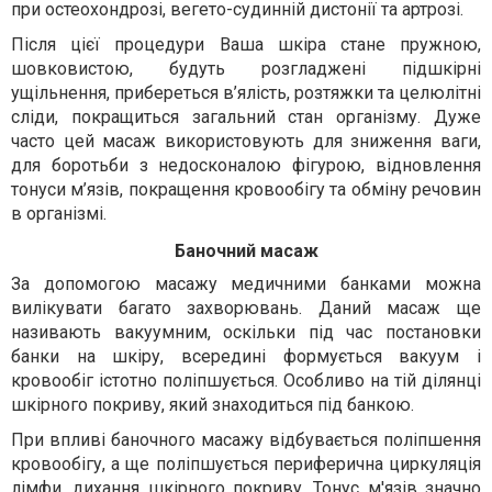
при остеохондрозі, вегето-судинній дистонії та артрозі.
Після цієї процедури Ваша шкіра стане пружною,
шовковистою, будуть розгладжені підшкірні
ущільнення, прибереться в’ялість, розтяжки та целюлітні
сліди, покращиться загальний стан організму. Дуже
часто цей масаж використовують для зниження ваги,
для боротьби з недосконалою фігурою, відновлення
тонуси м’язів, покращення кровообігу та обміну речовин
в організмі.
Баночний масаж
За допомогою масажу медичними банками можна
вилікувати багато захворювань. Даний масаж ще
називають вакуумним, оскільки під час постановки
банки на шкіру, всередині формується вакуум і
кровообіг істотно поліпшується. Особливо на тій ділянці
шкірного покриву, який знаходиться під банкою.
При впливі баночного масажу відбувається поліпшення
кровообігу, а ще поліпшується периферична циркуляція
лімфи, дихання шкірного покриву. Тонус м'язів значно