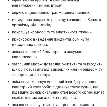
ефективний при високому фізичному
навантаженні, знімає втому;
сприяє відновленню травмованих тканини;
виведення продуктів розпаду і очищення Вашого
організму від шлаків;
покращує кровообігу та еластичності тканин;
прискорює виведення продуктів обміну та
виведенню шлаків;
знімає головний біль, стрес та розумове
навантаження.
загальний масаж дозволяє очистити та омолодити
шкіру, позбавити від відмерлих клітин епідермісу
та підвищити її тонус;
знімає чи зменшує венозний застій, прискорює
капілярний кровообіг, підвищує тонус судин, що
підвищує функціональний стан всього організму та
позбавляє від запалень та набряків;
значно покращуються функції центральної та