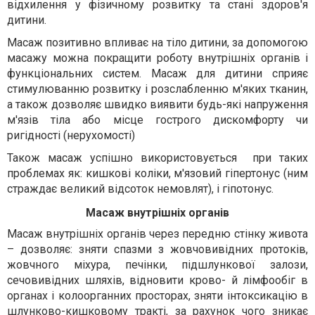
відхилення у фізичному розвитку та стані здоров'я
дитини.
Масаж позитивно впливає на тіло дитини, за допомогою
масажу можна покращити роботу внутрішніх органів і
функціональних систем. Масаж для дитини сприяє
стимулюванню розвитку і розслабленню м'яких тканин,
а також дозволяє швидко виявити будь-які напруження
м'язів тіла або місце гострого дискомфорту чи
ригідності (нерухомості)
Також масаж успішно використовується при таких
проблемах як: кишкові коліки, м'язовий гіпертонус (ним
страждає великий відсоток немовлят), і гіпотонус.
Масаж внутрішніх органів
Масаж внутрішніх органів через передню стінку живота
– дозволяє: зняти спазми з жовчовивідних протоків,
жовчного міхура, печінки, підшлункової залози,
сечовивідних шляхів, відновити крово- й лімфообіг в
органах і колоорганних просторах, зняти інтоксикацію в
шлунково-кишковому тракті, за рахунок чого зникає