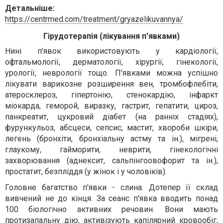
Детальніше:
https://centrmed.com/treatment/gryazelikuvannya/
Гірудотерапія (лікування п'явками)
Нині п'явок використовують у кардіології,
офтальмології, дерматології, хірургії, гінекології,
урології, неврології тощо. П'явками можна успішно
лікувати варикозне розширення вен, тромбофлебіти,
атеросклероз, гіпертонію, стенокардію, інфаркт
міокарда, геморой, виразку, гастрит, гепатити, цироз,
панкреатит, цукровий діабет (на ранніх стадіях),
фурункульоз, абсцеси, сепсис, мастит, хвороби шкіри,
легень (бронхіти, бронхіальну астму та ін.), мігрені,
глаукому, гайморити, неврити, гінекологічні
захворювання (аднексит, сальпінгоовофорит та ін.),
простатит, безпліддя (у жінок і у чоловіків).
Головне багатство п'явки - слина. Дотепер її склад
вивчений не до кінця. За сеанс п'явка вводить понад
100 біологічно активних речовин. Вони мають
протизапальну дію, активізують капілярний кровообіг,