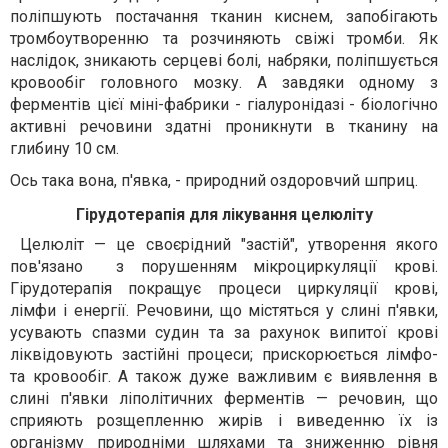
поліпшують постачання тканин киснем, запобігають
тромбоутворенню та розчиняють свіжі тромби. Як
наслідок, зникають серцеві болі, набряки, поліпшується
кровообіг головного мозку. А завдяки одному з
ферментів цієї міні-фабрики - гіалуронідазі - біологічно
активні речовини здатні проникнути в тканину на
глибину 10 см.
Ось така вона, п'явка, - природний оздоровчий шприц.
Гірудотерапія для лікування целюліту
Целюліт — це своєрідний "застій", утворення якого
пов'язано з порушенням мікроциркуляції крові.
Гірудотерапія покращує процеси циркуляції крові,
лімфи і енергії. Речовини, що містяться у слині п'явки,
усувають спазми судин та за рахунок випитої крові
ліквідовують застійні процеси; прискорюється лімфо-
та кровообіг. А також дуже важливим є виявлення в
слині п'явки ліполітичних ферментів — речовин, що
сприяють розщепленню жирів і виведенню їх із
організму природніми шляхами та зниженню рівня