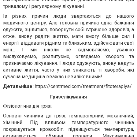
тривалому і регулярному лікуванні.
Із різних причин люди звертаються до нашого
медичного центру. Але головна причина одна: бажання
одужати, зцілитися, повернути собі втрачене здоров'я, а
отже, знову радіти життю, мати змогу більше сил і
енергії віддавати рідним та близьким, здійснювати свої
мрії... І ми ніколи не відмовляємо, уважно
вислуховуємо, розпитуємо, оглядаємо хворого та
призначаємо лікування. І люди одужують, знову ведуть
активне життя, часто у них зникають ті хвороби, які
сучасна медицина вважає невиліковними!
Детальніше:
https://centrmed.com/treatment/fitoterapiya/
Грязелікування
Фізіологічна дія грязі:
Основні чинники дії грязі: температурний, механічний,
хімічний. Під впливом температурного чинника
покращується кровообіг, підвищується температура,
активізуються обмінні процеси. Максимальна