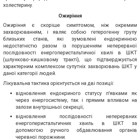
холестерину.
Ожиріння
Ожиріння є скоріше симптомом, ніж окремим
захворюванням, і являє собою гетерогенну групу
близьких станів, які зумовлені ендокринною
недостатністю разом із порушенням неперервної
послідовності енергоперистальтичної хвилі в ШКТ
(шлунково-кишковому тракті), що підтверджується
характерним комплексом супутніх захворювань ШКТ у
даної категорії людей.
Лікувальна тактика орієнтується на дві позиції:
відновлення ендокриного статусу п'явками як
через енергосистему, так і прямим впливом на
залози внутрішньої секреції;
відновлення послідовності неперервних
енергоперистальтичних хвиль в ШКТ за
допомогою ручного обдавлювання органів
черевної порожнини.