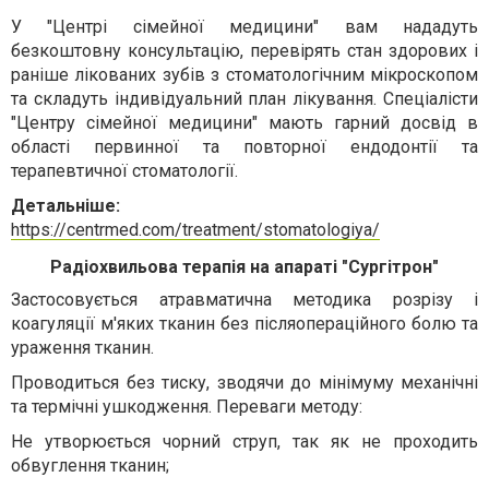
У "Центрі сімейної медицини" вам нададуть
безкоштовну консультацію, перевірять стан здорових і
раніше лікованих зубів з стоматологічним мікроскопом
та складуть індивідуальний план лікування. Спеціалісти
"Центру сімейної медицини" мають гарний досвід в
області первинної та повторної ендодонтії та
терапевтичної стоматології.
Детальніше:
https://centrmed.com/treatment/stomatologiya/
Радіохвильова терапія на апараті "Сургітрон"
Застосовується атравматична методика розрізу і
коагуляції м'яких тканин без післяопераційного болю та
ураження тканин.
Проводиться без тиску, зводячи до мінімуму механічні
та термічні ушкодження. Переваги методу:
Не утворюється чорний струп, так як не проходить
обвуглення тканин;