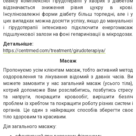
сеансу комплексної гірудотерапії у хворих з діабетом
відзначається зниження рівня цукру в крові.
Інсулінозалежні форми діабету більш торпедні, але і у
цих випадках можна досягти успіху, якщо до мануальної
і гірудотерапії інтенсивно підключити енергомасаж
підшлункової залози на фоні гепаринізації в мікродозах.
Детальніше:
https://centrmed.com/treatment/girudoterapiya/
Масаж
Пропонуємо усім клієнтам масаж, тобто активний метод
оздоровлення та лікування відомий з давніх часів. Ви
можете замовити у нас загальний масаж (усього тіла),
котрий допоможе Вам розслабитись, позбутись стресу
та напруги, покращити кровообіг, вирішити безліч
проблем із хребтом та покращити роботу різних систем і
органів. Це один з найкращих способів зберегти своє
тіло здоровим та красивим.
Дія загального масажу: