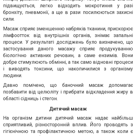
підвищується, легко відходить мокротиння у разі
бронхіту, пневмонії, а ще в рази посилюються захисні
сили.
Масаж сприяє зменшенню набряків тканини, прискорює
лімфоотток від внутрішніх органів, знімає запальні
процеси. У результаті досліджень було визначено, що
застосування даного масажу сприяє продукуванню
біологічно активних речовин, а саме ензимів. Вони
добре стимулюють обмінні, а так само відновні процеси
і виводять токсини, що накопичилися з організму
людини.
Давно помічено, що баночний масаж допомагає
позбавити від целюліту і прибрати відкладення жиру в
області сідниць і стегон.
Дитячий масаж
На організм дитини дитячий масаж надає найбільш
сприятливий, різносторонній вплив. Його проводять з
гігієнічною та профілактичною метою, а також коли є