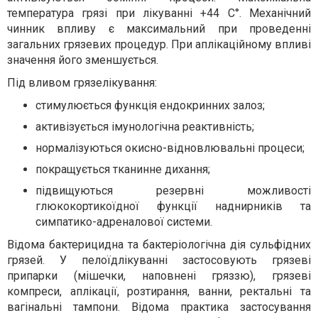
температура грязі при лікуванні +44 С°. Механічний
чинник впливу є максимальний при проведенні
загальних грязевих процедур. При аплікаційному впливі
значення його зменшується.
Під вливом грязелікування:
стимулюється функція ендокринних залоз;
активізується імунологічна реактивність;
нормалізуються окисно-відновлювальні процеси;
покращується тканинне дихання;
підвищуються резервні можливості
глюкокортикоїдної функції наднирників та
симпатико-адреналової системи.
Відома бактерицидна та бактеріологічна дія сульфідних
грязей. У пелоїдлікуванні застосовують грязеві
припарки (мішечки, наповнені гряззю), грязеві
компреси, аплікації, розтирання, ванни, ректальні та
вагінальні тампони. Відома практика застосування