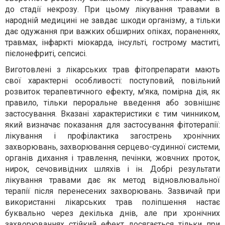
до стадії некрозу. При цьому лікування травами в
народній медицині не завдає шкоди організму, а тільки
дає одужання при важких обширних опіках, пораненнях,
травмах, інфаркті міокарда, інсульті, гострому маститі,
пієлонефриті, сепсисі.
Виготовлені з лікарських трав фітопрепарати мають
свої характерні особливості: поступовий, повільний
розвиток терапевтичного ефекту, м'яка, помірна дія, як
правило, тільки пероральне введення або зовнішнє
застосування. Вказані характеристики є тим чинником,
який визначає показання для застосування фітотерапії:
лікування і профілактика загострень хронічних
захворювань, захворювання серцево-судинної системи,
органів дихання і травлення, печінки, жовчних проток,
нирок, сечовивідних шляхів і ін. Добрі результати
лікування травами дає як метод відновлювальної
терапії після перенесених захворювань. Зазвичай при
використанні лікарських трав поліпшення настає
буквально через декілька днів, але при хронічних
захворюваннях стійкий ефект досягається тільки при