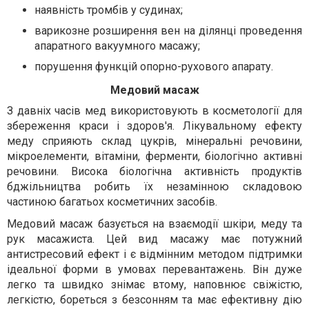
наявність тромбів у судинах;
варикозне розширення вен на ділянці проведення
апаратного вакуумного масажу;
порушення функцій опорно-рухового апарату.
Медовий масаж
З давніх часів мед використовують в косметології для
збереження краси і здоров'я. Лікувальному ефекту
меду сприяють склад цукрів, мінеральні речовини,
мікроелементи, вітаміни, ферменти, біологічно активні
речовини. Висока біологічна активність продуктів
бджільництва робить їх незамінною складовою
частиною багатьох косметичних засобів.
Медовий масаж базується на взаємодії шкіри, меду та
рук масажиста. Цей вид масажу має потужний
антистресовий ефект і є відмінним методом підтримки
ідеальної форми в умовах перевантажень. Він дуже
легко та швидко знімає втому, наповнює свіжістю,
легкістю, бореться з безсонням та має ефективну дію