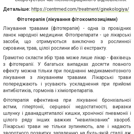
Детальіше:
https://centrmed.com/treatment/ginekologiya/
Фітотерапія (лікування фітокомпозиціями)
Лікування травами (фітотерапія) - одна із провідних
ланок народної медицини. Фітопрепарати - це лікарські
засоби, що отримуються виключно з рослинної
сировини, трав, цілої рослини або її екстракту.
Грамотно скласти збір трав може лише лікар - фахівець
з фітотерапії. У багатьох випадках досягти повного
ефекту можна тільки при поєднанні медикаментозного
лікування з лікуванням травами. Лікарські трави
попереджають і усувають ускладнення при прийомі
антибіотиків, гормонів і хіміопрепаратів.
Фітотерапія ефективна при лікуванні бронхіальної
астми, гіпертонії, серцевої недостатності, виразки
шлунку і дванадцятипалої кишки, хронічної пневмонії і
цілого ряду інших важких "невиліковних" хвороб.
Лікарські трави не тільки зупиняють, але і надають
зворотного розвитку запаленню на будь-якій стадії аж