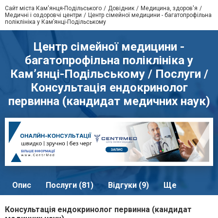
Сайт міста Кам'янця-Подільського
Довідник
Медицина, здоров'я
Медичні і оздоровчі центри
Центр сімейної медицини - багатопрофільна
поліклініка у Кам’янці-Подільському
Центр сімейної медицини -
багатопрофільна поліклініка у
Кам’янці-Подільському / Послуги /
Консультація ендокринолог
первинна (кандидат медичних наук)
Опис
Послуги (81)
Відгуки (9)
Ще
Консультація ендокринолог первинна (кандидат