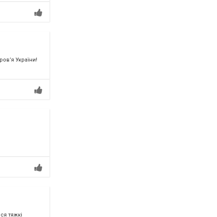
ов’я України!
ся тяжкі