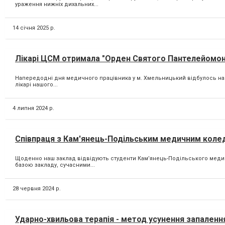
ураження нижніх дихальних...
14 січня 2025 р.
Лікарі ЦСМ отримала "Орден Святого Пантелейомон
Напередодні дня медичного працівника у м. Хмельницький відбулось н
лікарі нашого...
4 липня 2024 р.
Співпраця з Кам'янець-Подільським медичним кол
Щоденно наш заклад відвідують студенти Камʼянець-Подільського меди
базою закладу, сучасними...
28 червня 2024 р.
Ударно-хвильова терапія - метод усунення запаленн