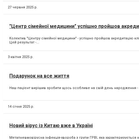
27 червня 2025 р.
"Центр сімейної медицини" успішно пройшов акреди
Колектив "Центру сімейної медицини" - успішно пройшов акредитацію клін
Цей результат -...
3 квітня 2025 р.
Подарунок на все життя
Наш пацієнт вирішив зробити щось особливе на свій день народження - по
14 січня 2025 р.
Новий вірус із Китаю вже в Україні
Метапневмовірусна інфекція-хвороба з групи ГРВІ, яка характеризується