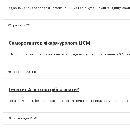
Ударно-хвильова терапія - ефективний метод лікування епіконділіту, засно
22 травня 2024 р.
Саморозвиток лікаря-уролога ЦСМ
Шановні пацієнти! Хочемо поділитися, що наш уролог Литовченко О.М. за
20 березня 2024 р.
Гепатит А: що потрібно знати?
Гепатит А - це інфекційне захворювання печінки, що вражає мільйони люд
13 листопада 2023 р.