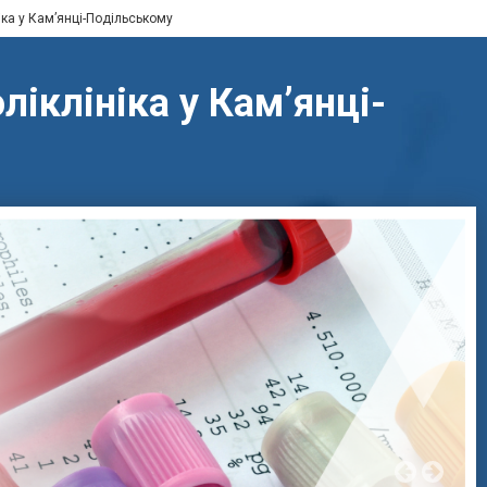
іка у Кам’янці-Подільському
іклініка у Кам’янці-