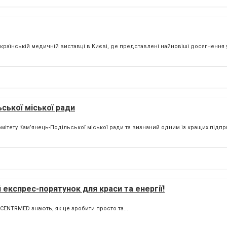
країнській медичній виставці в Києві, де представлені найновіші досягнення у
ської міської ради
мітету Кам’янець-Подільської міської ради та визнаний одним із кращих підпр
експрес-порятунок для краси та енергії!
 CENTRMED знають, як це зробити просто та...