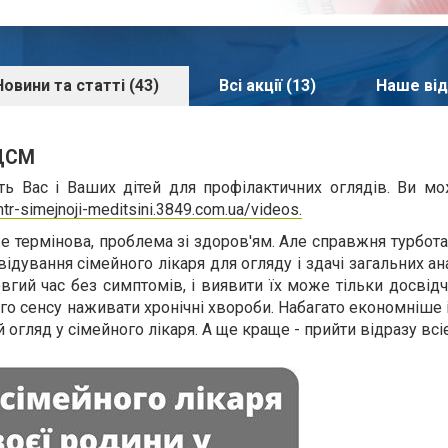
Новини та статті (43)
Всі акції (13)
Наше від
 ЦСМ
ть Вас і Ваших дітей для профілактичних оглядів. Ви м
ntr-simejnoji-meditsini.3849.com.ua/videos.
же термінова, проблема зі здоров'ям. Але справжня турбота
двідування сімейного лікаря для огляду і здачі загальних ан
гий час без симптомів, і виявити їх може тільки досвідч
ого сенсу наживати хронічні хвороби. Набагато економніше 
й огляд у сімейного лікаря. А ще краще - прийти відразу всі