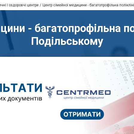
чні і оздоровчі центри
Центр сімейної медицини - багатопрофільна поліклін
цини - багатопрофільна пол
Подільському