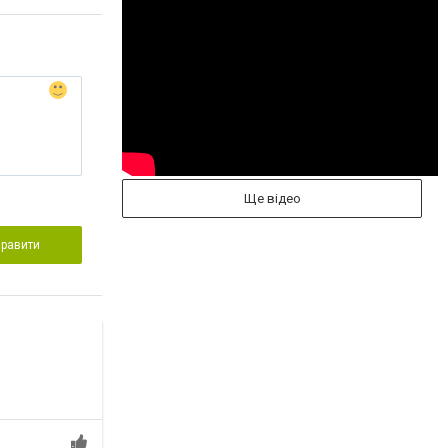
Ще відео
правити