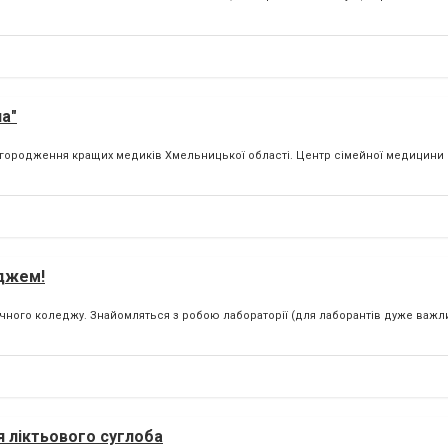
а"
агородження кращих медиків Хмельницької області. Центр сімейної медицини
еджем!
чного коледжу. Знайомляться з робою лабораторії (для лаборантів дуже важ
я ліктьового суглоба