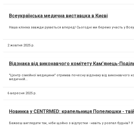
Всеукраїнська медична виставцка в Києві
Наша клініка завжди рухається вперед! Сьогодні ми беремо участь у Всеу
2 жовтня 2025 р.
Відзнака від виконавчого комітету Кам’янець-Поділь
"Центр сімейної медицини" отримав почесну відзнаку від виконавчого ко
медичній...
6 вересня 2025 р.
Новинка у CENTRMED: крапельниця Попелюшки - твій 
Бажаєш виглядати так, ніби щойно з відпустки - навіть у розпал буднів? У