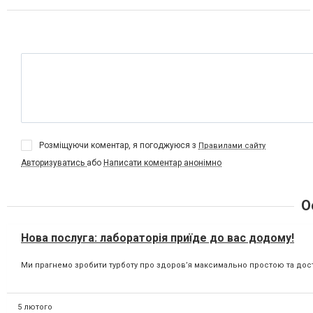
Розміщуючи коментар, я погоджуюся з
Правилами сайту
Авторизуватись
або
Написати коментар анонімно
О
Нова послуга: лабораторія приїде до вас додому!
Ми прагнемо зробити турботу про здоров’я максимально простою та досту
5 лютого