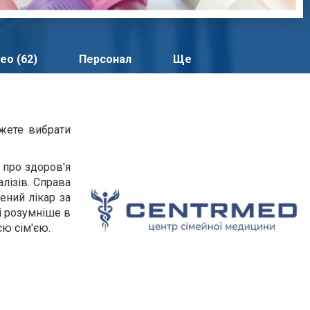
ео (62)
Персонал
Ще
ожете вибрати
 про здоров'я
алізів. Справа
ений лікар за
і розумніше в
єю сім'єю.