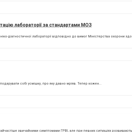
тацію лабораторії за стандартами МОЗ
іко-діагностичної лабораторії відповідно до вимог Міністерства охорони здор
дарувати собі усмішку, про яку давно мріяв. Тепер кожен...
 найчастіше звичайними симптомами ГРВІ, але при певних ситуаціях розвивають