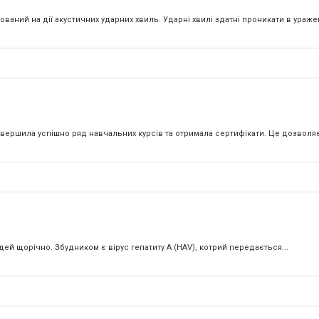
ваний на дії акустичних ударних хвиль. Ударні хвилі здатні проникати в уражен
вершила успішно ряд навчальних курсів та отримала сертифікати. Це дозволяє 
ей щорічно. Збудником є вірус гепатиту А (HAV), котрий передається...