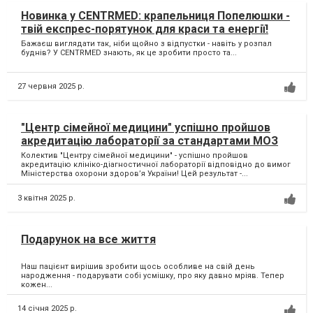
Новинка у CENTRMED: крапельниця Попелюшки -
твій експрес-порятунок для краси та енергії!
Бажаєш виглядати так, ніби щойно з відпустки - навіть у розпал
буднів? У CENTRMED знають, як це зробити просто та...
27 червня 2025 р.
"Центр сімейної медицини" успішно пройшов
акредитацію лабораторії за стандартами МОЗ
Колектив "Центру сімейної медицини" - успішно пройшов
акредитацію клініко-діагностичної лабораторії відповідно до вимог
Міністерства охорони здоров’я України! Цей результат -...
3 квітня 2025 р.
Подарунок на все життя
Наш пацієнт вирішив зробити щось особливе на свій день
народження - подарувати собі усмішку, про яку давно мріяв. Тепер
кожен...
14 січня 2025 р.