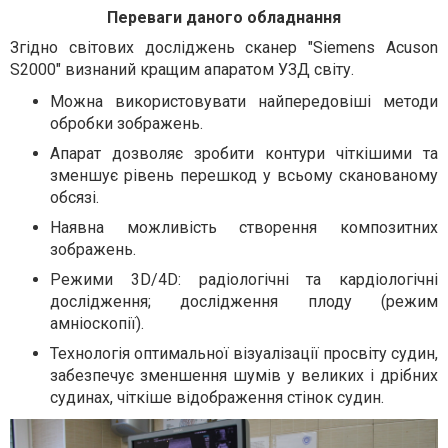
Переваги даного обладнання
Згідно світових досліджень сканер "Siemens Acuson
S2000" визнаний кращим апаратом УЗД світу.
Можна використовувати найпередовіші методи
обробки зображень.
Апарат дозволяє зробити контури чіткішими та
зменшує рівень перешкод у всьому сканованому
обсязі.
Наявна можливість створення композитних
зображень.
Режими 3D/4D: радіологічні та кардіологічні
дослідження; дослідження плоду (режим
амніоскопії).
Технологія оптимальної візуалізації просвіту судин,
забезпечує зменшення шумів у великих і дрібних
судинах, чіткіше відображення стінок судин.