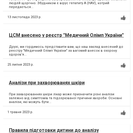
людей щорічно. Збудником є вірус гепатиту А (HAV), котрий
передається...
13 листопада 2023 р.
ЦСМ внесено у реєстр "Медичний Олімп України"
Друзі, ми гордимось представити вам, що наш заклад внесений до
реєстру "Медичний Олімп України" за вагомий внесок в охорону
здоров'я...
25 липня 2023 р.
Аналізи при захворюванях шкіри
При захворюваннях шкіри лікар може призначити різні аналізи
залежно від симптомів та підозрюваної причини хвороби. Основні
аналізи, які можуть бути...
1 травня 2023 р.
Правила підготовки дитини до аналізу