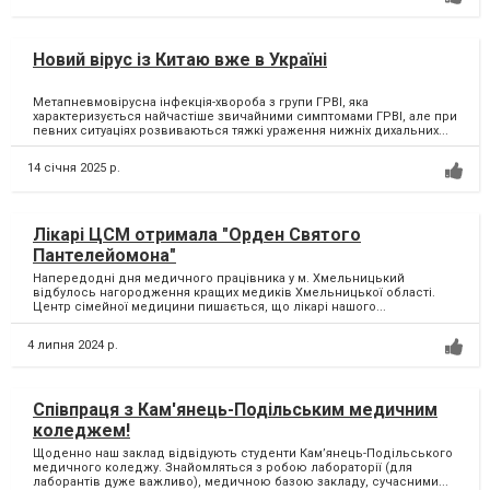
Новий вірус із Китаю вже в Україні
Метапневмовірусна інфекція-хвороба з групи ГРВІ, яка
характеризується найчастіше звичайними симптомами ГРВІ, але при
певних ситуаціях розвиваються тяжкі ураження нижніх дихальних...
14 січня 2025 р.
Лікарі ЦСМ отримала "Орден Святого
Пантелейомона"
Напередодні дня медичного працівника у м. Хмельницький
відбулось нагородження кращих медиків Хмельницької області.
Центр сімейної медицини пишається, що лікарі нашого...
4 липня 2024 р.
Співпраця з Кам'янець-Подільським медичним
коледжем!
Щоденно наш заклад відвідують студенти Камʼянець-Подільського
медичного коледжу. Знайомляться з робою лабораторії (для
лаборантів дуже важливо), медичною базою закладу, сучасними...