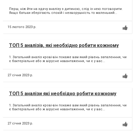
Перш, ніж йти на здачу аналізу з дитиною, слід із нею поговорити.
Якщо батьки зберігають спокій і незворушність то маленький...
15 лютого 2023 р.
ТОП 5 аналізів, які необхідно робити кожному
1. Загальний аналіз крові-він покаже вам який рівень запаленння, чи
є бактеріальне або ж вірусне навантаження, чи є у вас...
27 січня 2023 р.
ТОП 5 аналізи які необхідно робити кожному
1. Загальний аналіз крові-він покаже вам який рівень запаленння, чи
є бактеріальне або ж вірусне навантаження, чи є у вас...
27 січня 2023 р.