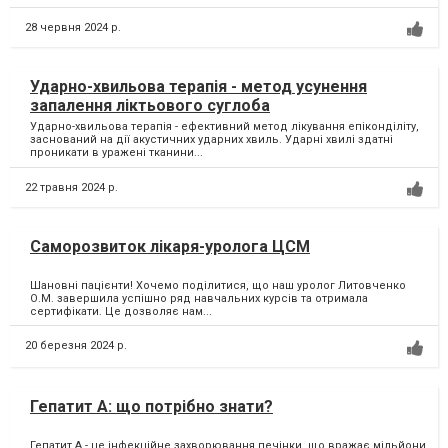
28 червня 2024 р.
Ударно-хвильова терапія - метод усунення
запалення ліктьового суглоба
Ударно-хвильова терапія - ефективний метод лікування епіконділіту,
заснований на дії акустичних ударних хвиль. Ударні хвилі здатні
проникати в уражені тканини...
22 травня 2024 р.
Саморозвиток лікаря-уролога ЦСМ
Шановні пацієнти! Хочемо поділитися, що наш уролог Литовченко
О.М. завершила успішно ряд навчальних курсів та отримала
сертифікати. Це дозволяє нам...
20 березня 2024 р.
Гепатит А: що потрібно знати?
Гепатит А - це інфекційне захворювання печінки, що вражає мільйони