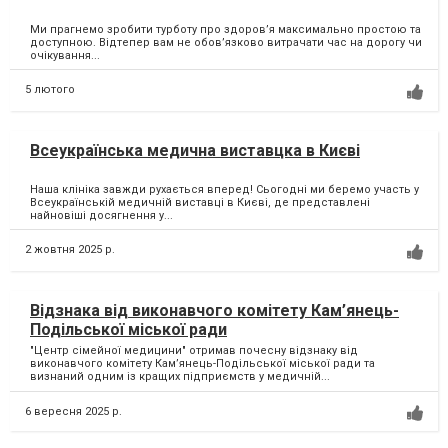
Ми прагнемо зробити турботу про здоров’я максимально простою та
доступною. Відтепер вам не обов’язково витрачати час на дорогу чи
очікування...
5 лютого
Всеукраїнська медична виставцка в Києві
Наша клініка завжди рухається вперед! Сьогодні ми беремо участь у
Всеукраїнській медичній виставці в Києві, де представлені
найновіші досягнення у...
2 жовтня 2025 р.
Відзнака від виконавчого комітету Кам’янець-
Подільської міської ради
"Центр сімейної медицини" отримав почесну відзнаку від
виконавчого комітету Кам’янець-Подільської міської ради та
визнаний одним із кращих підприємств у медичній...
6 вересня 2025 р.