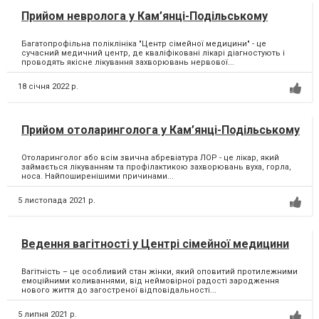
Прийом невролога у Кам’янці-Подільському
Багатопрофільна поліклініка "Центр сімейної медицини" - це
сучасний медичний центр, де кваліфіковані лікарі діагностують і
проводять якісне лікування захворювань нервової...
18 січня 2022 р.
Прийом отоларинголога у Кам’янці-Подільському
Отоларинголог або всім звична абревіатура ЛОР - це лікар, який
займається лікуванням та профілактикою захворювань вуха, горла,
носа. Найпоширенішими причинами...
5 листопада 2021 р.
Ведення вагітності у Центрі сімейної медицини
Вагітність – це особливий стан жінки, який оповитий протилежними
емоційними коливаннями, від неймовірної радості зародження
нового життя до загостреної відповідальності...
5 липня 2021 р.