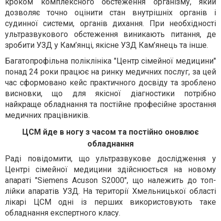
кроком комплексного обстеження організму, який
дозволяє точно оцінити стан внутрішніх органів і
судинної системи, органів дихання. При необхідності
ультразвукового обстеження виникають питання, де
зробити УЗД у Кам’янці, якісне УЗД Кам’янець та інше.
Багатопрофільна поліклініка "Центр сімейної медицини"
понад 24 роки працює на ринку медичних послуг, за цей
час сформовано кейс практичного досвіду та зроблено
висновки, що для якісної діагностики потрібно
найкраще обладнання та постійне професійне зростання
медичних працівників.
ЦСМ йде в ногу з часом та постійно оновлює
обладнання
Раді повідомити, що ультразвукове дослідження у
Центрі сімейної медицини здійснюється на новому
апараті "Siemens Acuson S2000", що належить до топ-
лійки апаратів УЗД. На території Хмельницької області
лікарі ЦСМ одні із перших використовують таке
обладнання експертного класу.