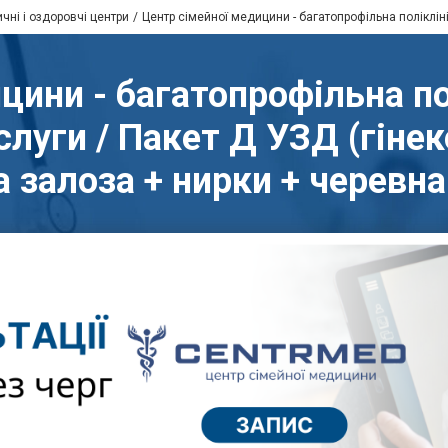
чні і оздоровчі центри
Центр сімейної медицини - багатопрофільна поліклін
цини - багатопрофільна пол
луги / Пакет Д УЗД (гінек
 залоза + нирки + черевн