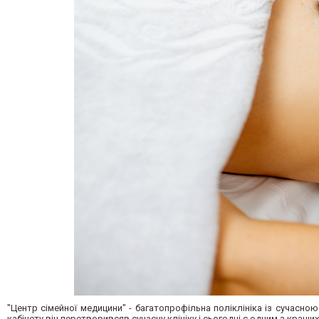
"Центр сімейної медицини" - багатопрофільна поліклініка із сучасно
кабінету він перетворивсяв сучасну клініку і сьогодні є одним з кращи