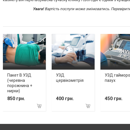
Увага!
Вартість послуги може змінюватись. Перевірит
Пакет В УЗД
УЗД
УЗД гаймор
(черевна
цервікометрія
пазух
порожнина +
нирки)
850 грн.
400 грн.
450 грн.