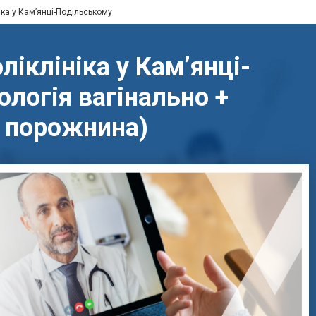
іка у Кам’янці-Подільському
іклініка у Кам’янці-
ологія вагінально +
а порожнина)