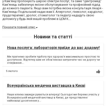
у Кам’янці пропонують широкі спектри послуг, та саме "Центромед"
Кам’янець забезпечує якісне обслуговування та професійний підхід
до кожного пацієнта. Якщо вам потрібна якісна консультація лікаря -
Кам’янець-Подільський надає вам її. Алерголог, гінеколог, кардіолог,
гірудотерапевт, уролог, стоматолог та педіатр нададуть свою
допомогу у будь-якій вашій проблемі в ЦСМ К...
Показати повний опис
Новини та статті
Нова послуга: лабораторія приїде до вас додому!
Ми прагнемо зробити турботу про здоров’я максимально простою та
доступною. Відтепер вам не обов’язково витрачати час на дорогу чи
очікування...
5 лютого
Всеукраїнська медична виставцка в Києві
Наша клініка завжди рухається вперед! Сьогодні ми беремо участь у
Всеукраїнській медичній виставці в Києві, де представлені
найновіші досягнення у...