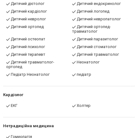
Дитячий дієтолог
Дитячий ендокринолог
Дитячий кардіолог
Дитячий логопед
Дитячий невролог
Дитячий невропатолог
Дитячий ортопед
Дитячий ортопед-
травматолог
Дитячий остеопат
Дитячий паразитолог
Дитячий психолог
Дитячий стоматолог
Дитячий терапевт
Дитячий травматолог
Дитячий травматолог-
Неонатолог
ортопед
Педіатр Неонатолог
педіатр
Кардіолог
ЕКГ
Холтер
Нетрадиційна медицина
Гомеопатія