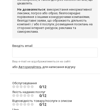
цікавлять.
Не дозволяється:
використання ненормативної
лексики, погроз або образ; безпосереднє
порівняння з іншими конкуруючими компаніями;
безпідставні заяви, що ображають діяльність
компанії і / або її послуги; розміщення посилань на
сторонні інтернет-ресурси; реклама та
самореклама.
Введіть email:
Ваш e-mail не відображатиметься на сайті
або
Авторизуйтесь
для написання відгуку
Обслуговування
0/12
Якість наданих послуг
0/12
Відповідність товару/послуги з описом
0/12
Ціна