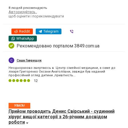
8 людей рекомендують
Авторизуйтесь
,
щоб оцінити і порекомендувати
Reddit
Telegram
Viber
WhatsApp
Рекомендовано порталом 3849.com.ua
Саша Гаврищук
Неодноразово звертаюсь в Центр сімейної медицини, а саме до
лікаря Григоренко Оксани Анатоліївни, завжди був наданий
професійний огляд дитини ,привітність...
12
УВАГА!
Прийом проводить Денис Свірський - судинний
хірург вищої категорії з 26-річним досвідом
роботи