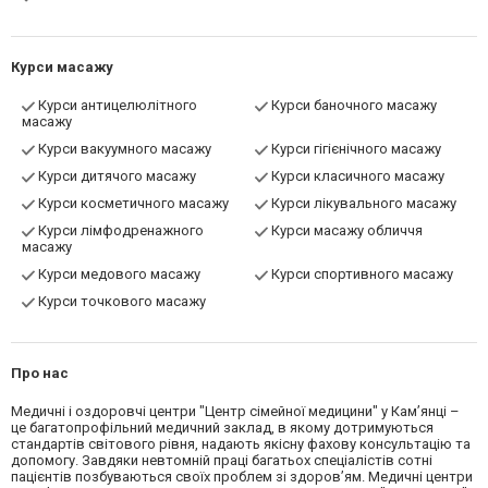
Курси масажу
Курси антицелюлітного
Курси баночного масажу
масажу
Курси вакуумного масажу
Курси гігієнічного масажу
Курси дитячого масажу
Курси класичного масажу
Курси косметичного масажу
Курси лікувального масажу
Курси лімфодренажного
Курси масажу обличчя
масажу
Курси медового масажу
Курси спортивного масажу
Курси точкового масажу
Про нас
Медичні і оздоровчі центри "Центр сімейної медицини" у Кам’янці –
це багатопрофільний медичний заклад, в якому дотримуються
стандартів світового рівня, надають якісну фахову консультацію та
допомогу. Завдяки невтомній праці багатьох спеціалістів сотні
пацієнтів позбуваються своїх проблем зі здоров’ям. Медичні центри