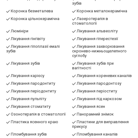
зубів
Коронка безметалева
Коронка металокерамічна
Коронка цільнокерамічна
Лазеротерапія в
стоматології
Люмініри
Лікування альвеоліту
Лікування гінгівіту
Лікування гіперестезії
Лікування гіпоплазії емалі
Лікування захворювання
зубів
скронево-нижньощелепного
суглобу
Лікування зубів
Лікування зубів при
вагітності
Лікування карієсу
Лікування кореневих каналів
Лікування пародонтиту
Лікування пародонтозу
Лікування періодонтиту
Лікування періоститу
Лікування пульпіту
Лікування під наркозом
Лікування стоматиту
Лікування ясен
Озонотерапія в стоматології
Панорамний знімок
Пластика ясенного краю
Пластини для виправлення
прикусу
Пломбування зубів
Пломбування каналів