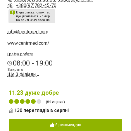
48
,
+380(97)782-45-70
Будь ласка, скажіть,
що дізналися номер
на сайті 3849.com.ua
info@centrmed.com
www.centrmed.com/
Графік роботи
08:00 - 19:00
Закрито
Ще 3 філіали
11.23
дуже добре
(
52
оцінки)
130 переглядів в серпні
Я рекомендую