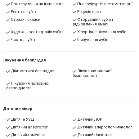
Протезування на імплантат
Пьезохірургія в стоматології
Рентген зубів
Рецесія ясен
Стрази і скайси
Фторування зубів і
відновлення емалі
Художня реставрація зубів
Хірургічне лікування зубів
Чистка зубів
Шинування зубів
Лікування безпліддя
Діагностика безпліддя
Лікування жіночої
безплідності
Лікування чоловічої
безплідності
Дитячий лікар
Дитяче УЗД
Дитячий ЛОР
Дитячий алерголог
Дитячий алерголог-імунолог
Дитячий гомеопат
Дитячий гінеколог