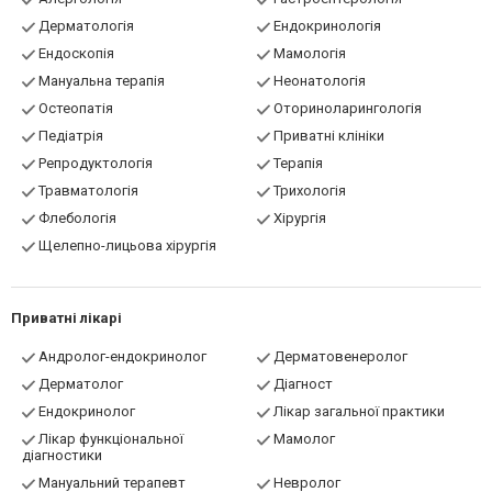
Дерматологія
Ендокринологія
Ендоскопія
Мамологія
Мануальна терапія
Неонатологія
Остеопатія
Оториноларингологія
Педіатрія
Приватні клініки
Репродуктологія
Терапія
Травматологія
Трихологія
Флебологія
Хірургія
Щелепно-лицьова хірургія
Приватні лікарі
Андролог-ендокринолог
Дерматовенеролог
Дерматолог
Діагност
Ендокринолог
Лікар загальної практики
Лікар функціональної
Мамолог
діагностики
Мануальний терапевт
Невролог