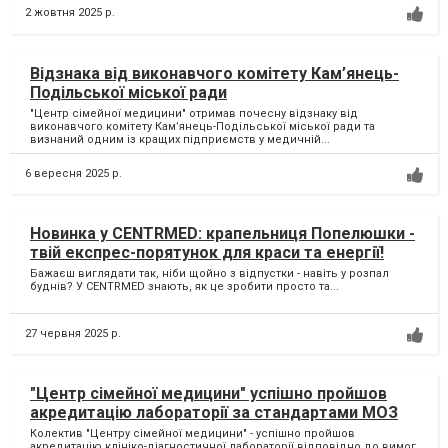
2 жовтня 2025 р.
Відзнака від виконавчого комітету Кам’янець-
Подільської міської ради
"Центр сімейної медицини" отримав почесну відзнаку від
виконавчого комітету Кам’янець-Подільської міської ради та
визнаний одним із кращих підприємств у медичній...
6 вересня 2025 р.
Новинка у CENTRMED: крапельниця Попелюшки -
твій експрес-порятунок для краси та енергії!
Бажаєш виглядати так, ніби щойно з відпустки - навіть у розпал
буднів? У CENTRMED знають, як це зробити просто та...
27 червня 2025 р.
"Центр сімейної медицини" успішно пройшов
акредитацію лабораторії за стандартами МОЗ
Колектив "Центру сімейної медицини" - успішно пройшов
акредитацію клініко-діагностичної лабораторії відповідно до вимог