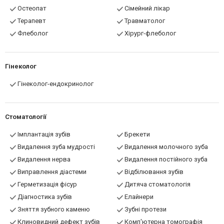
Остеопат
Сімейний лікар
Терапевт
Травматолог
Флеболог
Хірург-флеболог
Гінеколог
Гінеколог-ендокринолог
Стоматології
Імплантація зубів
Брекети
Видалення зуба мудрості
Видалення молочного зуба
Видалення нерва
Видалення постійного зуба
Виправлення діастеми
Відбілювання зубів
Герметизація фісур
Дитяча стоматологія
Діагностика зубів
Елайнери
Зняття зубного каменю
Зубні протези
Клиновидний дефект зубів
Комп'ютерна томографія