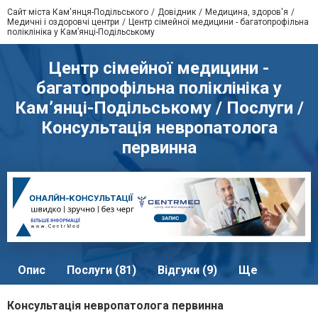
Сайт міста Кам'янця-Подільського
Довідник
Медицина, здоров'я
Медичні і оздоровчі центри
Центр сімейної медицини - багатопрофільна
поліклініка у Кам’янці-Подільському
Центр сімейної медицини -
багатопрофільна поліклініка у
Кам’янці-Подільському / Послуги /
Консультація невропатолога
первинна
Опис
Послуги (81)
Відгуки (9)
Ще
Консультація невропатолога первинна